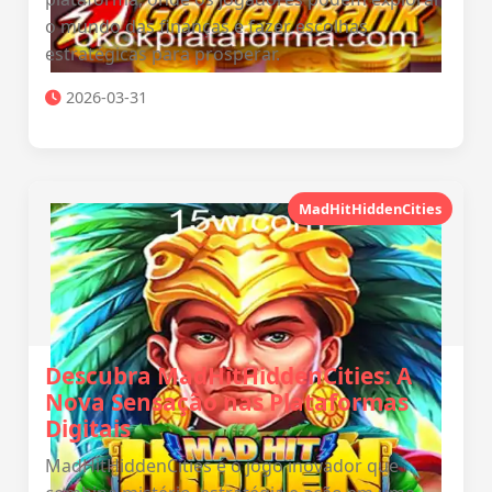
o mundo das finanças e fazer escolhas
estratégicas para prosperar.
2026-03-31
MadHitHiddenCities
Descubra MadHitHiddenCities: A
Nova Sensação nas Plataformas
Digitais
MadHitHiddenCities é o jogo inovador que