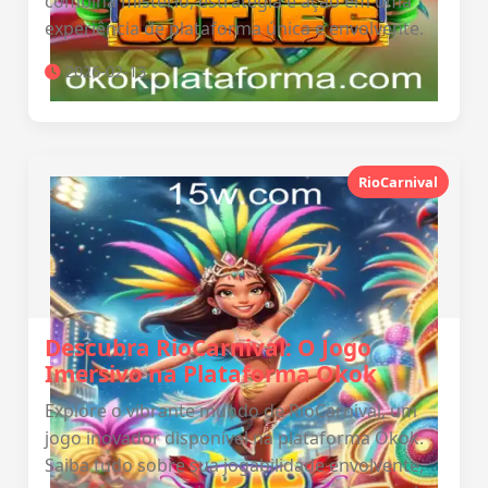
combina mistério, estratégia e ação em uma
experiência de plataforma única e envolvente.
2026-02-13
RioCarnival
Descubra RioCarnival: O Jogo
Imersivo na Plataforma Okok
Explore o vibrante mundo de RioCarnival, um
jogo inovador disponível na plataforma Okok.
Saiba tudo sobre sua jogabilidade envolvente,