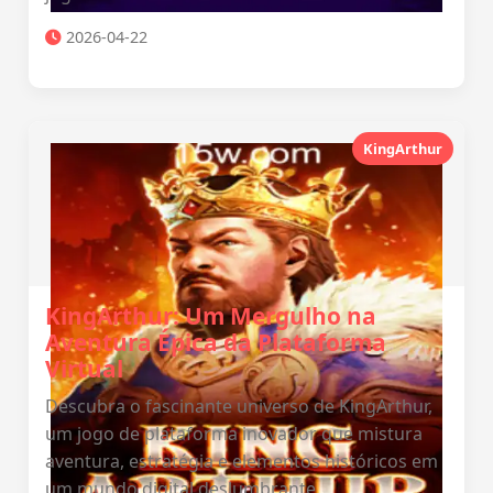
2026-04-22
KingArthur
KingArthur: Um Mergulho na
Aventura Épica da Plataforma
Virtual
Descubra o fascinante universo de KingArthur,
um jogo de plataforma inovador que mistura
aventura, estratégia e elementos históricos em
um mundo digital deslumbrante.