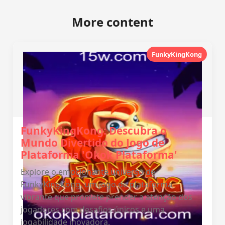
More content
FunkyKingKong
FunkyKingKong: Descubra o
Mundo Divertido do Jogo de
Plataforma 'Okok Plataforma'
Explore o emocionante universo de
FunkyKingKong, um jogo de plataforma
vibrante que promete prender a atenção dos
jogadores com desafios únicos e uma
jogabilidade inovadora.