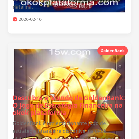
natalina.
2026-02-16
GoldenBank
Descubra o Mundo de GoldenBank:
O Jogo de Estratégia Financeira na
okok plataforma
GoldenBank é um emocionante jogo de
estratégia financeira disponível na okok
plataforma, onde os jogadores podem explorar