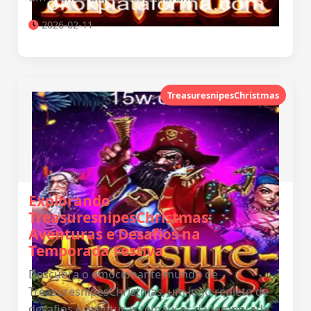
2026-02-11
TreasuresnipesChristmas
Explorando
TreasuresnipesChristmas:
Aventuras e Desafios na
Temporada Festiva
Descubra o emocionante mundo de
TreasuresnipesChristmas, um jogo repleto de
desafios e aventuras temáticas da temporada