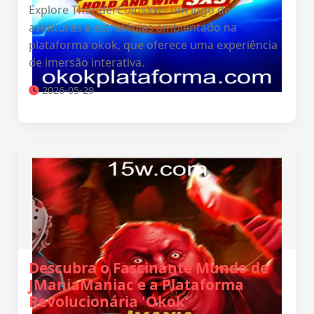
Explore ThunderCoinsXxl - um jogo de
aventuras e estratégias ambientado na
plataforma okok, que oferece uma experiência
de imersão interativa.
2026-05-29
Descubra o Fascinante Mundo de
JManiaManiac e a Plataforma
Revolucionária 'Okok'