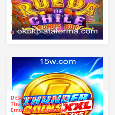
Azar
Descubra o jogo RuedaDeChileBonusBuy, suas
regras intrigantes e impacto atual na indústria
de jogos.
2026-05-30
Descubra o Mundo de
ThunderCoinsXxl: Um Jogo de
Emoções e Estratégia