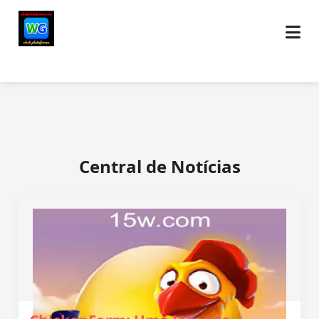
Central de Notícias