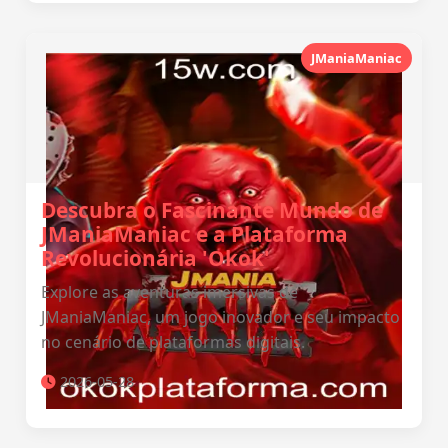
JManiaManiac
Descubra o Fascinante Mundo de
JManiaManiac e a Plataforma
Revolucionária 'Okok'
Explore as aventuras imersivas de
JManiaManiac, um jogo inovador e seu impacto
no cenário de plataformas digitais.
2026-05-28