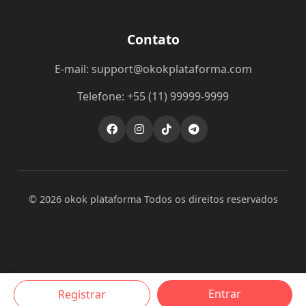
Contato
E-mail: support@okokplataforma.com
Telefone: +55 (11) 99999-9999
© 2026 okok plataforma Todos os direitos reservados
Entrar
Registrar