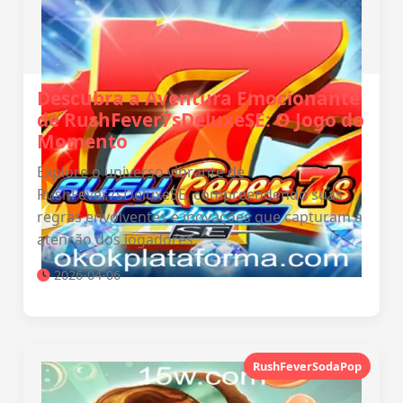
Descubra a Aventura Emocionante
de RushFever7sDeluxeSE: O Jogo do
Momento
Explore o universo vibrante de
RushFever7sDeluxeSE, compreendendo suas
regras envolventes e inovações que capturam a
atenção dos jogadores.
2026-04-06
RushFeverSodaPop