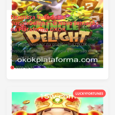
Descubra Tudo Sobre
'JungleDelight': O Novo Sensação
da Plataforma OKOK
Explore o universo imersivo de 'JungleDelight',
um jogo inovador na plataforma OKOK que
mistura aventura, estratégia e diversão em um
ambiente paradisíaco.
2026-02-22
LUCKYFORTUNES