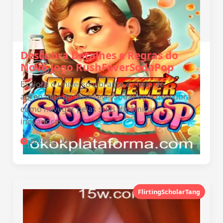
Descubra Detalhes e Regras do
Novo Jogo RushFeverSodaPop
Explore o universo vibrante e cheio de
adrenalina de RushFeverSodaPop e descubra
como navegar pelas suas dinâmicas
inovadoras.
2026-03-02
FlirtingScholarTang