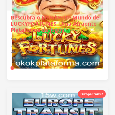
Descubra o Envolvente Mundo de
LUCKYFORTUNES: Uma Atraente
Plataforma de Jogos
Explorando o emocionante universo de
LUCKYFORTUNES, um jogo inovador na
plataforma OKOK que está conquistando
jogadores.
2026-04-15
EuropeTransit