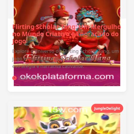
Flirting Scholar Tang: Um Mergulho
no Mundo Criativo e Engraçado do
Jogo
Explore o universo do Flirting Scholar Tang, um
jogo emocionante que combina humor,
estratégia e narrativa cativante.
2026-02-09
JungleDelight