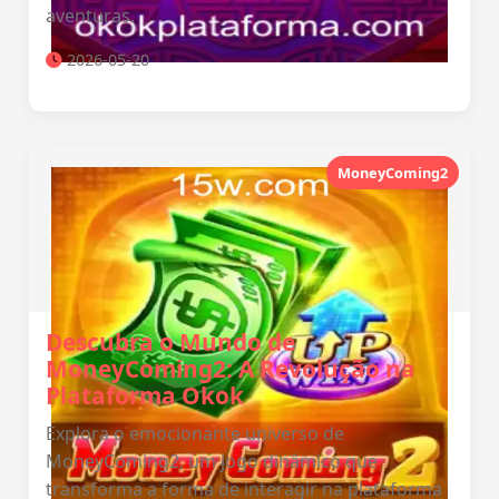
aventuras.
2026-05-20
MoneyComing2
Descubra o Mundo de
MoneyComing2: A Revolução na
Plataforma Okok
Explora o emocionante universo de
MoneyComing2, um jogo dinâmico que
transforma a forma de interagir na plataforma