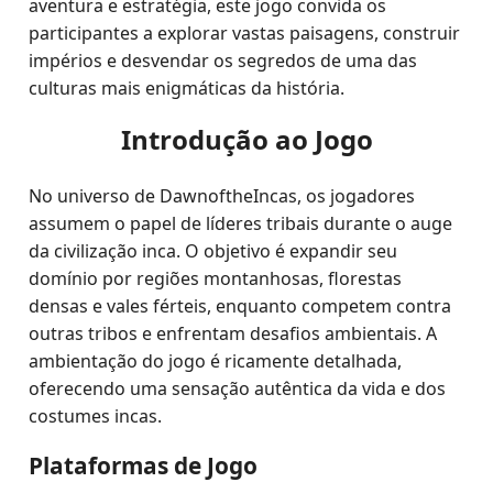
aventura e estratégia, este jogo convida os
participantes a explorar vastas paisagens, construir
impérios e desvendar os segredos de uma das
culturas mais enigmáticas da história.
Introdução ao Jogo
No universo de DawnoftheIncas, os jogadores
assumem o papel de líderes tribais durante o auge
da civilização inca. O objetivo é expandir seu
domínio por regiões montanhosas, florestas
densas e vales férteis, enquanto competem contra
outras tribos e enfrentam desafios ambientais. A
ambientação do jogo é ricamente detalhada,
oferecendo uma sensação autêntica da vida e dos
costumes incas.
Plataformas de Jogo