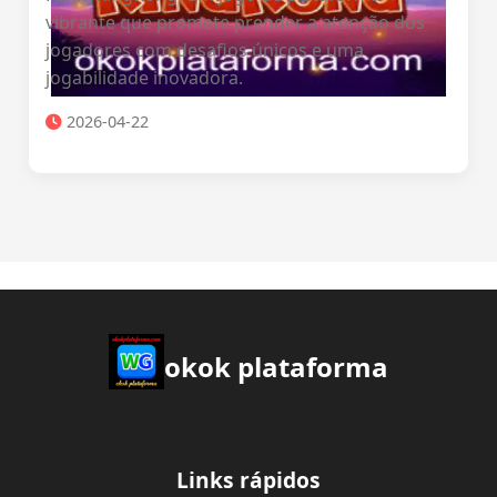
vibrante que promete prender a atenção dos
jogadores com desafios únicos e uma
jogabilidade inovadora.
2026-04-22
okok plataforma
Links rápidos