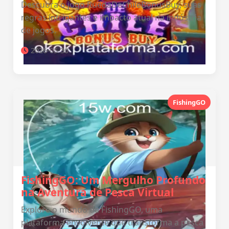
Descubra o jogo RuedaDeChileBonusBuy, suas
regras intrigantes e impacto atual na indústria
de jogos.
2026-05-30
FishingGO
FishingGO: Um Mergulho Profundo
na Aventura de Pesca Virtual
Explore o mundo de FishingGO, uma
plataforma envolvente que transforma a pesca