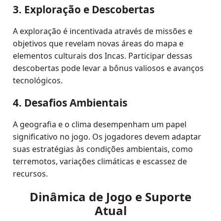
3. Exploração e Descobertas
A exploração é incentivada através de missões e
objetivos que revelam novas áreas do mapa e
elementos culturais dos Incas. Participar dessas
descobertas pode levar a bônus valiosos e avanços
tecnológicos.
4. Desafios Ambientais
A geografia e o clima desempenham um papel
significativo no jogo. Os jogadores devem adaptar
suas estratégias às condições ambientais, como
terremotos, variações climáticas e escassez de
recursos.
Dinâmica de Jogo e Suporte
Atual