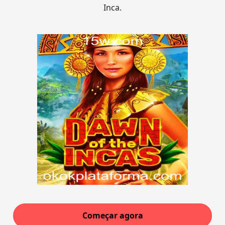
Inca.
Começar agora