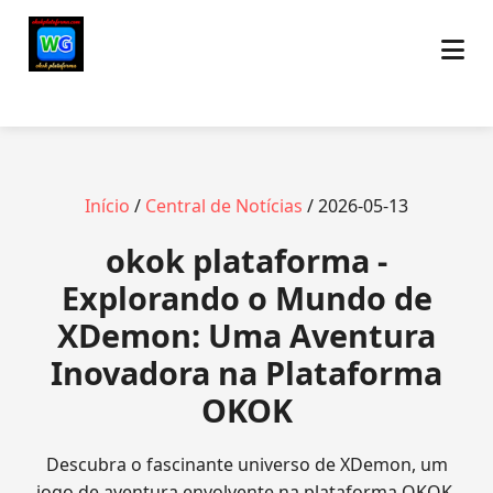
Início
/
Central de Notícias
/ 2026-05-13
okok plataforma -
Explorando o Mundo de
XDemon: Uma Aventura
Inovadora na Plataforma
OKOK
Descubra o fascinante universo de XDemon, um
jogo de aventura envolvente na plataforma OKOK.