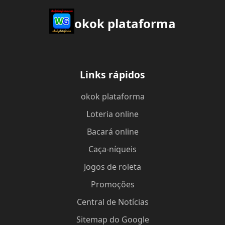
okok plataforma
Links rápidos
okok plataforma
Loteria online
Bacará online
Caça-níqueis
Jogos de roleta
Promoções
Central de Notícias
Sitemap do Google