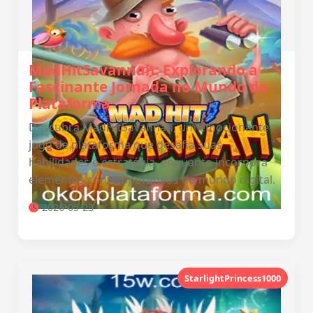
MadHitSavannah: Explorando a
Fascinante Jornada no Mundo da
Plataforma
Descubra MadHitSavannah, um emocionante
jogo de plataforma que desafia suas
habilidades e estratégia, enquanto incorpora
elementos contemporâneos do mundo digital.
2026-05-23
StarlightPrincess1000