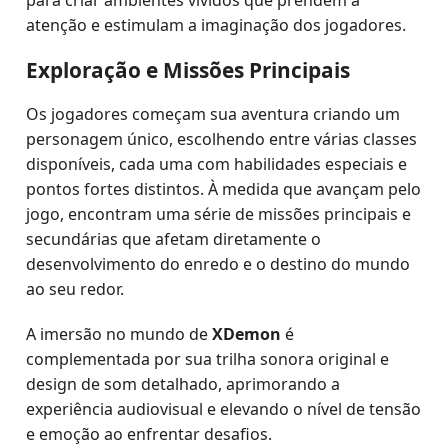
para criar ambientes vívidos que prendem a
atenção e estimulam a imaginação dos jogadores.
Exploração e Missões Principais
Os jogadores começam sua aventura criando um
personagem único, escolhendo entre várias classes
disponíveis, cada uma com habilidades especiais e
pontos fortes distintos. À medida que avançam pelo
jogo, encontram uma série de missões principais e
secundárias que afetam diretamente o
desenvolvimento do enredo e o destino do mundo
ao seu redor.
A imersão no mundo de
XDemon
é
complementada por sua trilha sonora original e
design de som detalhado, aprimorando a
experiência audiovisual e elevando o nível de tensão
e emoção ao enfrentar desafios.