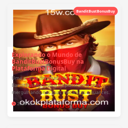
BanditBustBonusBuy
Explorando o Mundo de
BanditBustBonusBuy na
Plataforma Digital
Uma análise detalhada do jogo
BanditBustBonusBuy na plataforma okok,
mergulhando nas suas mecânicas e nuances.
2026-05-17