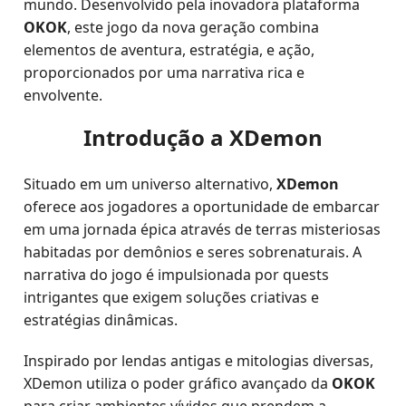
mundo. Desenvolvido pela inovadora plataforma
OKOK
, este jogo da nova geração combina
elementos de aventura, estratégia, e ação,
proporcionados por uma narrativa rica e
envolvente.
Introdução a XDemon
Situado em um universo alternativo,
XDemon
oferece aos jogadores a oportunidade de embarcar
em uma jornada épica através de terras misteriosas
habitadas por demônios e seres sobrenaturais. A
narrativa do jogo é impulsionada por quests
intrigantes que exigem soluções criativas e
estratégias dinâmicas.
Inspirado por lendas antigas e mitologias diversas,
XDemon utiliza o poder gráfico avançado da
OKOK