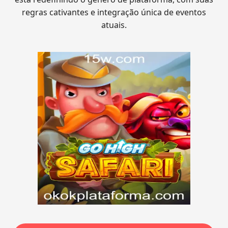
regras cativantes e integração única de eventos
atuais.