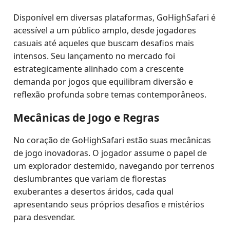
Disponível em diversas plataformas, GoHighSafari é
acessível a um público amplo, desde jogadores
casuais até aqueles que buscam desafios mais
intensos. Seu lançamento no mercado foi
estrategicamente alinhado com a crescente
demanda por jogos que equilibram diversão e
reflexão profunda sobre temas contemporâneos.
Mecânicas de Jogo e Regras
No coração de GoHighSafari estão suas mecânicas
de jogo inovadoras. O jogador assume o papel de
um explorador destemido, navegando por terrenos
deslumbrantes que variam de florestas
exuberantes a desertos áridos, cada qual
apresentando seus próprios desafios e mistérios
para desvendar.