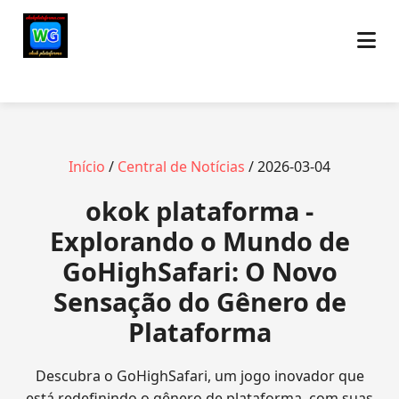
Início
/
Central de Notícias
/ 2026-03-04
okok plataforma -
Explorando o Mundo de
GoHighSafari: O Novo
Sensação do Gênero de
Plataforma
Descubra o GoHighSafari, um jogo inovador que
está redefinindo o gênero de plataforma, com suas