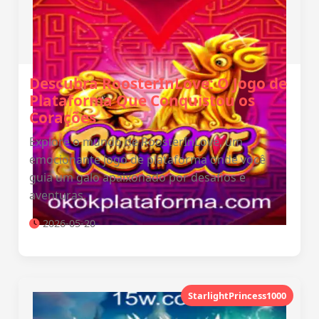
Descubra RoosterInLove: O Jogo de
Plataforma Que Conquistou os
Corações
Explore o mundo de RoosterInLove, um
emocionante jogo de plataforma onde você
guia um galo apaixonado por desafios e
aventuras.
2026-05-20
StarlightPrincess1000