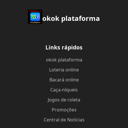
okok plataforma
Links rápidos
okok plataforma
Loteria online
Bacará online
Caça-níqueis
Jogos de roleta
Promoções
Central de Notícias