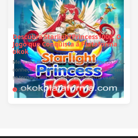
Descubra StarlightPrincess1000: O
Jogo que Conquista a Plataforma
okok
Mergulhe no universo de StarlightPrincess1000,
conheça suas regras e entenda por que ele tem
se tornado um sucesso na plataforma okok.
2026-02-09