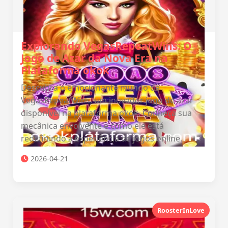
Explorando VegasRepeatWins: O
Jogo de Azar da Nova Era na
Plataforma okok
Descubra o emocionante mundo de
VegasRepeatWins, um inovador jogo de azar
disponível na plataforma okok. Conheça sua
mecânica envolvente e como ele está
redefinindo a experiência de jogos online.
2026-04-21
RoosterInLove