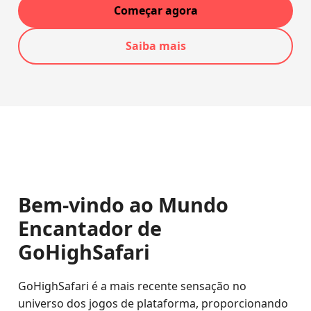
Começar agora
Saiba mais
Bem-vindo ao Mundo
Encantador de
GoHighSafari
GoHighSafari é a mais recente sensação no
universo dos jogos de plataforma, proporcionando